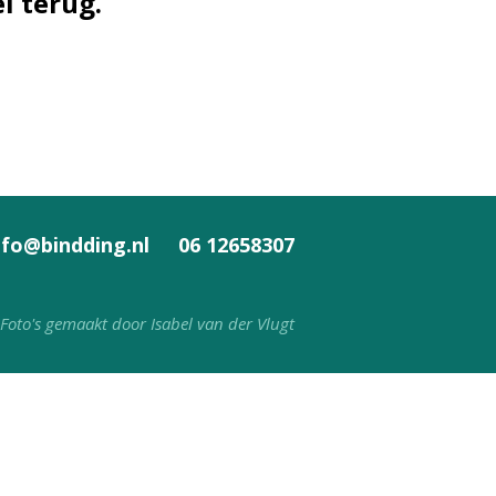
l terug.
nfo@bindding.nl
06 12658307
Foto's gemaakt door Isabel van der Vlugt