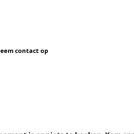
Hoe werkt
Home
Over BindDing
BindDing Café
neem contact op